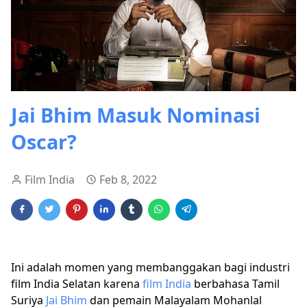
Jai Bhim Masuk Nominasi
Oscar?
Film India
Feb 8, 2022
Ini adalah momen yang membanggakan bagi industri
film India Selatan karena
film India
berbahasa Tamil
Suriya
Jai ​​Bhim
dan pemain Malayalam Mohanlal