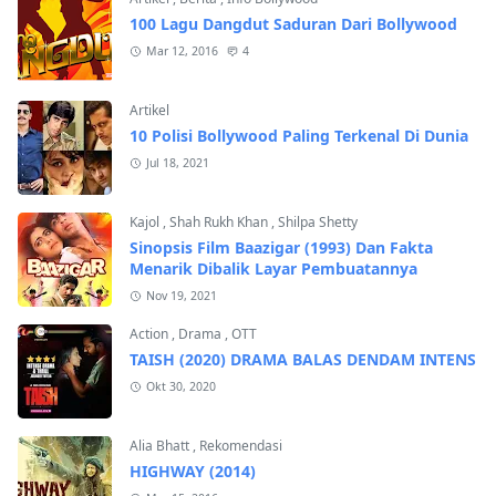
100 Lagu Dangdut Saduran Dari Bollywood
Mar 12, 2016
4
Artikel
10 Polisi Bollywood Paling Terkenal Di Dunia
Jul 18, 2021
Kajol
,
Shah Rukh Khan
,
Shilpa Shetty
Sinopsis Film Baazigar (1993) Dan Fakta
Menarik Dibalik Layar Pembuatannya
Nov 19, 2021
Action
,
Drama
,
OTT
TAISH (2020) DRAMA BALAS DENDAM INTENS
Okt 30, 2020
Alia Bhatt
,
Rekomendasi
HIGHWAY (2014)