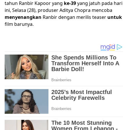
tahun Ranbir Kapoor yang
ke
-
39
yang jatuh pada hari
ini, Selasa (28), produser Aditya Chopra mencoba
me
nyen
a
n
gkan
Ranbir dengan merilis teaser
untuk
film barunya.