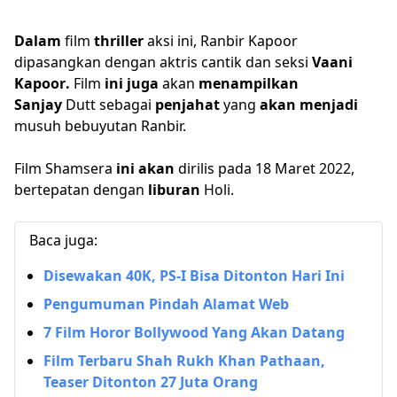
D
alam
film
t
h
riller
aksi ini, Ranbir Kapoor
dipasangkan dengan aktris cantik dan seksi
Vaani
Kapoor
.
Film
ini
juga
akan
menampilkan
Sanjay
Dutt sebagai
pe
n
j
a
hat
yang
akan
menjadi
musuh bebuyutan Ranbir.
Film Shamsera
ini
akan
dirilis pada 18 Maret 2022,
bertepatan dengan
l
i
bu
ra
n
Holi.
Baca juga:
Disewakan 40K, PS-I Bisa Ditonton Hari Ini
Pengumuman Pindah Alamat Web
7 Film Horor Bollywood Yang Akan Datang
Film Terbaru Shah Rukh Khan Pathaan,
Teaser Ditonton 27 Juta Orang