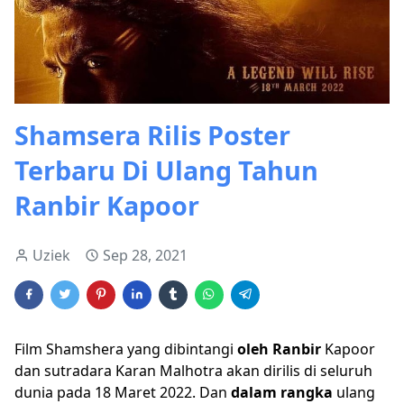
Shamsera Rilis Poster
Terbaru Di Ulang Tahun
Ranbir Kapoor
Uziek
Sep 28, 2021
Film Shamshera yang dibintangi
oleh
Ranbir
Kapoor
dan sutradara Karan Malhotra akan dirilis di seluruh
dunia pada 18 Maret 2022. Dan
d
alam
r
a
ngka
ulang