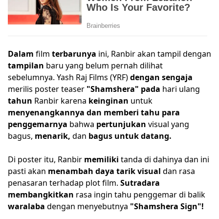
D
alam
film
ter
barunya
ini, Ranbir akan tampil dengan
t
ampilan
baru yang belum pernah dilihat
sebelumnya. Yash Raj Films (YRF)
dengan
sengaja
merilis poster teaser
"
Shamshera
"
pa
d
a
hari ulang
tahun
Ranbir karena
ke
inginan
untuk
menyenangkannya dan
memberi
tahu
para
penggemarnya
bahwa
per
t
u
n
juk
an
visual yang
bagus,
mena
rik,
dan
b
agus
u
n
tuk
da
t
an
g
.
Di poster itu, Ranbir
memil
i
k
i
tanda di dahinya dan ini
pasti akan
me
na
mba
h
daya
t
a
rik
v
i
sua
l
dan rasa
penasaran terhadap plot film.
Sut
r
a
d
a
ra
membang
kitka
n
rasa ingin tahu penggemar di balik
wa
r
ala
b
a
dengan menyebutnya
"
Shamshera
Sign"
!