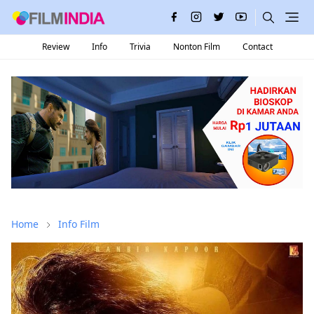
Review
Info
Trivia
Nonton Film
Contact
Home
Info Film