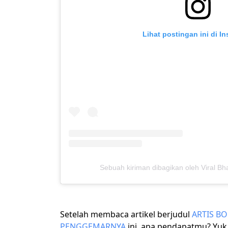
Lihat postingan ini di I
Sebuah kiriman dibagikan oleh Viral Bh
Setelah membaca artikel berjudul
ARTIS B
PENGGEMARNYA
ini, apa pendapatmu? Yuk,