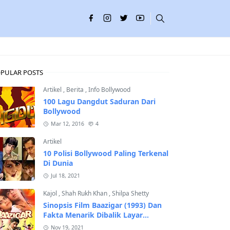
PULAR POSTS
Artikel
,
Berita
,
Info Bollywood
100 Lagu Dangdut Saduran Dari
Bollywood
Mar 12, 2016
4
Artikel
10 Polisi Bollywood Paling Terkenal
Di Dunia
Jul 18, 2021
Kajol
,
Shah Rukh Khan
,
Shilpa Shetty
Sinopsis Film Baazigar (1993) Dan
Fakta Menarik Dibalik Layar
Pembuatannya
Nov 19, 2021