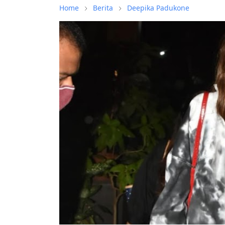
Home
Berita
Deepika Padukone