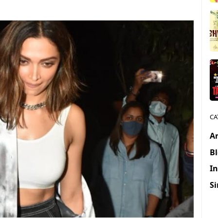
CA
Ar
B
In
Si