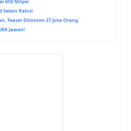
i 650 Milyar
d Selain Rahul
n, Teaser Ditonton 27 Juta Orang
 SRK Jawan!