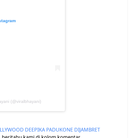
nstagram
ayani (@viralbhayani)
OLLYWOOD DEEPIKA PADUKONE DIJAMBRET
 beritahu kami di kolom komentar.