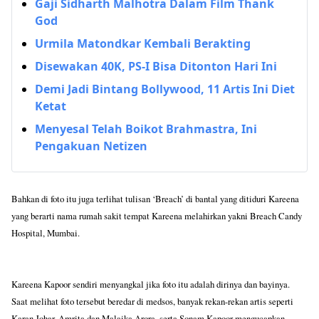
Gaji Sidharth Malhotra Dalam Film Thank
God
Urmila Matondkar Kembali Berakting
Disewakan 40K, PS-I Bisa Ditonton Hari Ini
Demi Jadi Bintang Bollywood, 11 Artis Ini Diet
Ketat
Menyesal Telah Boikot Brahmastra, Ini
Pengakuan Netizen
Bahkan di foto itu juga terlihat tulisan ‘Breach’ di bantal yang ditiduri Kareena
yang berarti nama rumah sakit tempat Kareena melahirkan yakni Breach Candy
Hospital, Mumbai.
Kareena Kapoor sendiri menyangkal jika foto itu adalah dirinya dan bayinya.
Saat melihat foto tersebut beredar di medsos, banyak rekan-rekan artis seperti
Karan Johar, Amrita dan Malaika Arora, serta Sonam Kapoor mengucapkan