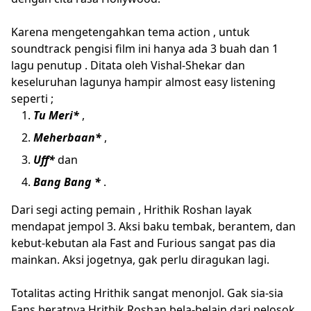
Karena mengetengahkan tema action , untuk
soundtrack pengisi film ini hanya ada 3 buah dan 1
lagu penutup . Ditata oleh Vishal-Shekar dan
keseluruhan lagunya hampir almost easy listening
seperti ;
Tu Meri*
,
Meherbaan*
,
Uff*
dan
Bang Bang *
.
Dari segi acting pemain , Hrithik Roshan layak
mendapat jempol 3. Aksi baku tembak, berantem, dan
kebut-kebutan ala Fast and Furious sangat pas dia
mainkan. Aksi jogetnya, gak perlu diragukan lagi.
Totalitas acting Hrithik sangat menonjol. Gak sia-sia
Fans beratnya Hrithik Roshan bela-belain dari pelosok