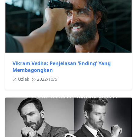
Vikram Vedha: Penjelasan 'Ending' Yang
Membagongkan
Uziek
2022/10/5