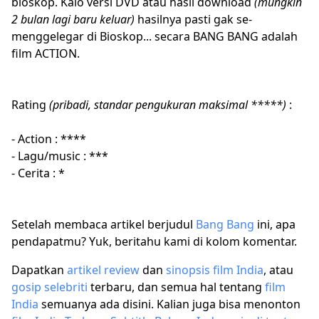
bioskop. Kalo versi DVD atau hasil download
(mungkin
2 bulan lagi baru keluar)
hasilnya pasti gak se-
menggelegar di Bioskop... secara BANG BANG adalah
film ACTION.
Rating
(pribadi, standar pengukuran maksimal *****)
:
- Action : ****
- Lagu/music : ***
- Cerita : *
Setelah membaca artikel berjudul
Bang Bang
ini, apa
pendapatmu? Yuk, beritahu kami di kolom komentar.
Dapatkan
artikel
review
dan
sinopsis film India
, atau
gosip selebriti
terbaru, dan semua hal tentang
film
India
semuanya ada disini. Kalian juga bisa menonton