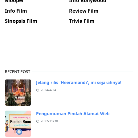
Blooper
Info Bollywood
Info Film
Review Film
Sinopsis Film
Trivia Film
RECENT POST
Jelang rilis 'Heeramandi', ini sejarahnya!
2024/4/24
Pengumuman Pindah Alamat Web
2022/11/30