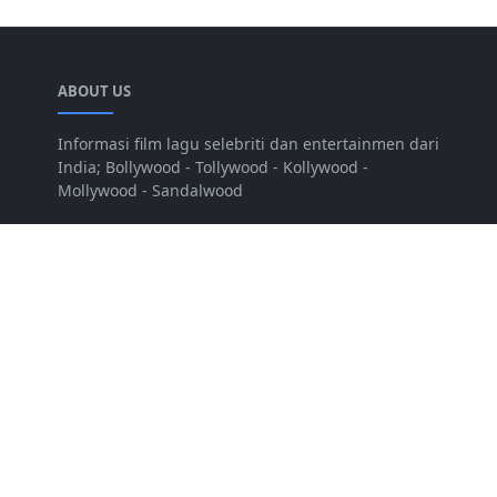
ABOUT US
Informasi film lagu selebriti dan entertainmen dari
India; Bollywood - Tollywood - Kollywood -
Mollywood - Sandalwood
Mau Berbagi Info atau artikel?
Kirim ke :
nitnutradio@gmail.com
LEARN MORE
About
Sitemap
Disclaimer
Privacy Policy