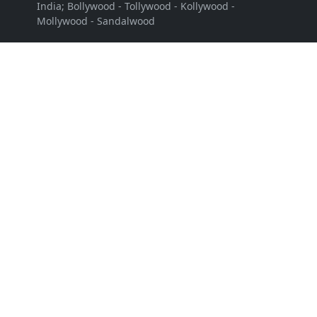
India; Bollywood - Tollywood - Kollywood -
Mollywood - Sandalwood
Mau Berbagi Info atau artikel?
Kirim ke :
nitnutradio@gmail.com
LEARN MORE
About
Sitemap
Disclaimer
Privacy Policy
FOLLOW US