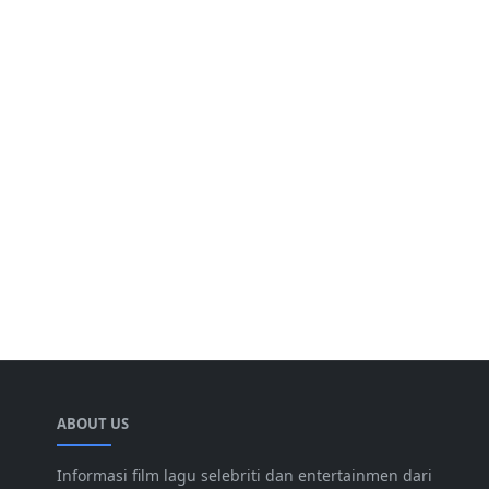
ABOUT US
Informasi film lagu selebriti dan entertainmen dari