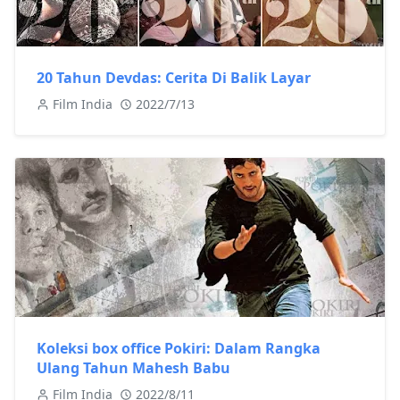
20 Tahun Devdas: Cerita Di Balik Layar
Film India
2022/7/13
Koleksi box office Pokiri: Dalam Rangka
Ulang Tahun Mahesh Babu
Film India
2022/8/11