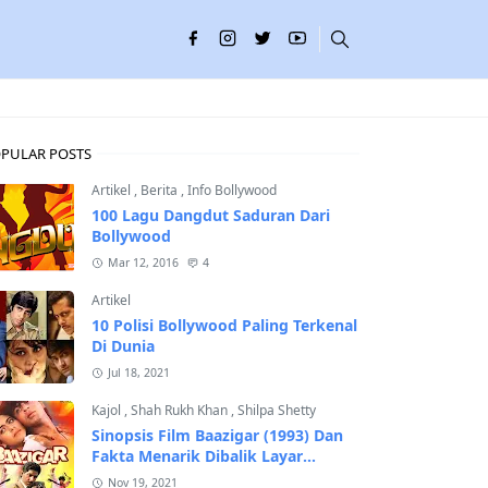
PULAR POSTS
Artikel
,
Berita
,
Info Bollywood
100 Lagu Dangdut Saduran Dari
Bollywood
Mar 12, 2016
4
Artikel
10 Polisi Bollywood Paling Terkenal
Di Dunia
Jul 18, 2021
Kajol
,
Shah Rukh Khan
,
Shilpa Shetty
Sinopsis Film Baazigar (1993) Dan
Fakta Menarik Dibalik Layar
Pembuatannya
Nov 19, 2021