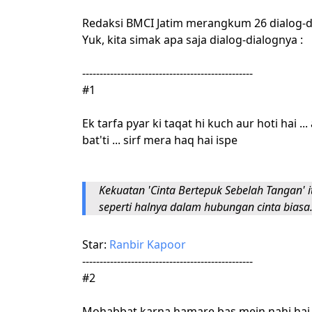
Redaksi BMCI Jatim merangkum 26 dialog-d
Yuk, kita simak apa saja dialog-dialognya :
-------------------------------------------------
#1
Ek tarfa pyar ki taqat hi kuch aur hoti hai .
bat'ti ... sirf mera haq hai ispe
Kekuatan 'Cinta Bertepuk Sebelah Tangan' i
seperti halnya dalam hubungan cinta biasa.
Star:
Ranbir Kapoor
-------------------------------------------------
#2
Mohabbat karna hamare bas mein nahi hai .