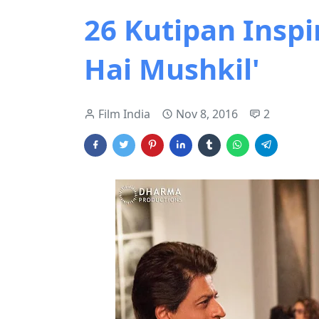
26 Kutipan Inspir
Hai Mushkil'
Film India
Nov 8, 2016
2