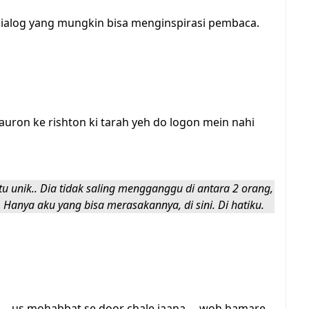
ialog yang mungkin bisa menginspirasi pembaca.
.. auron ke rishton ki tarah yeh do logon mein nahi
tu unik.. Dia tidak saling mengganggu di antara 2 orang,
 Hanya aku yang bisa merasakannya, di sini. Di hatiku.
.. us mohabbat se door chale jaana ... woh hamare