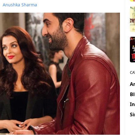
Anushka Sharma
CA
Ar
B
In
Si