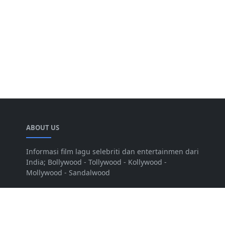
ABOUT US
Informasi film lagu selebriti dan entertainmen dari
India; Bollywood - Tollywood - Kollywood -
Mollywood - Sandalwood
Mau Berbagi Info atau artikel?
Kirim ke :
nitnutradio@gmail.com