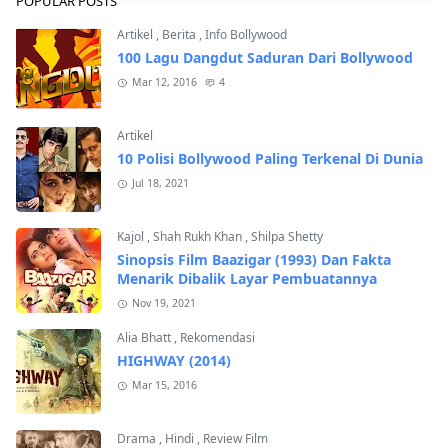
POPULAR POSTS
Artikel
,
Berita
,
Info Bollywood
100 Lagu Dangdut Saduran Dari Bollywood
Mar 12, 2016
4
Artikel
10 Polisi Bollywood Paling Terkenal Di Dunia
Jul 18, 2021
Kajol
,
Shah Rukh Khan
,
Shilpa Shetty
Sinopsis Film Baazigar (1993) Dan Fakta
Menarik Dibalik Layar Pembuatannya
Nov 19, 2021
Alia Bhatt
,
Rekomendasi
HIGHWAY (2014)
Mar 15, 2016
Drama
,
Hindi
,
Review Film