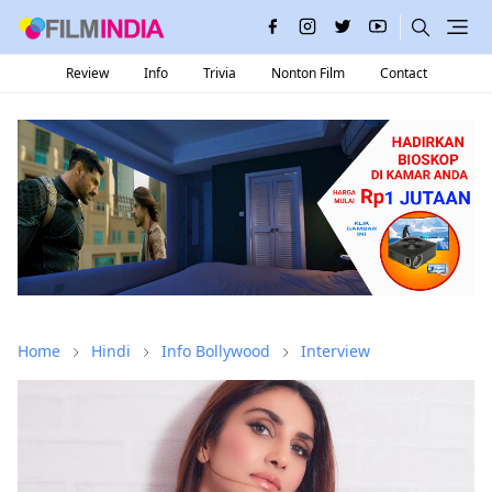
Review
Info
Trivia
Nonton Film
Contact
Home
Hindi
Info Bollywood
Interview